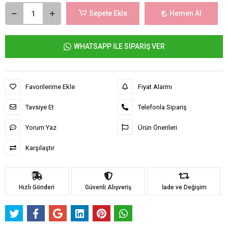
Sepete Ekle
Hemen Al
WHATSAPP İLE SİPARİŞ VER
Favorilerime Ekle
Fiyat Alarmı
Tavsiye Et
Telefonla Sipariş
Yorum Yaz
Ürün Önerileri
Karşılaştır
Hızlı Gönderi
Güvenli Alışveriş
İade ve Değişim