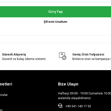
Giriş Yap
Şifremi Unuttum
Güvenli Alışveriş
Geniş Ürün Yelpazesi
Güvenli ve kolay ödeme sistemi
Binlerce ürün ve kampanya
metleri
Bize Ulaşın
Haftaiçi 09:00 - 19:00 Cumartesi 10:00 
orular
arasında ulaşabilirsiniz.
+90 541 140 17 53
ri