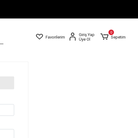
0
Giriş Yap
Favorilerim
Sepetim
Üye Ol