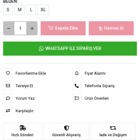
BEDEN:
S
M
L
XL
Sepete Ekle
Hemen Al
WHATSAPP İLE SİPARİŞ VER
Favorilerime Ekle
Fiyat Alarmı
Tavsiye Et
Telefonla Sipariş
Yorum Yaz
Ürün Önerileri
Karşılaştır
Hızlı Gönderi
Güvenli Alışveriş
İade ve Değişim