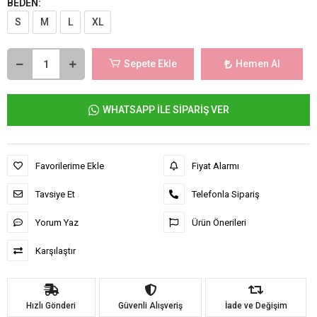
BEDEN:
S
M
L
XL
Sepete Ekle
Hemen Al
WHATSAPP İLE SİPARİŞ VER
Favorilerime Ekle
Fiyat Alarmı
Tavsiye Et
Telefonla Sipariş
Yorum Yaz
Ürün Önerileri
Karşılaştır
Hızlı Gönderi
Güvenli Alışveriş
İade ve Değişim