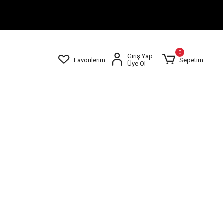
0
Giriş Yap
Favorilerim
Sepetim
Üye Ol