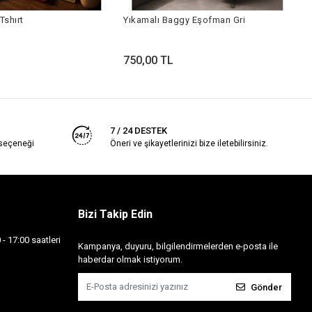
Tshırt
Yıkamalı Baggy Eşofman Gri
7
750,00 TL
7 / 24 DESTEK
 seçeneği
Öneri ve şikayetlerinizi bize iletebilirsiniz.
Bizi Takip Edin
- 17:00 saatleri
Kampanya, duyuru, bilgilendirmelerden e-posta ile
haberdar olmak istiyorum.
Gönder