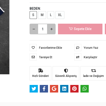
BEDEN:
S
M
L
XL
Sepete Ekle
Favorilerime Ekle
Yorum Yaz
Tavsiye Et
Karşılaştır
Hızlı Gönderi
Güvenli Alışveriş
İade ve Değişim