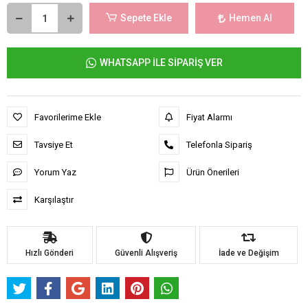
Sepete Ekle
Hemen Al
WHATSAPP İLE SİPARİŞ VER
Favorilerime Ekle
Fiyat Alarmı
Tavsiye Et
Telefonla Sipariş
Yorum Yaz
Ürün Önerileri
Karşılaştır
Hızlı Gönderi
Güvenli Alışveriş
İade ve Değişim