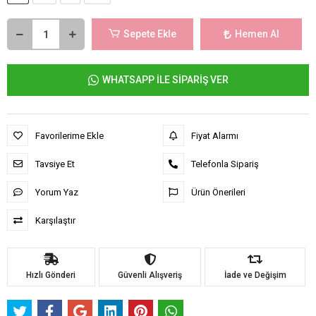
Sepete Ekle
Hemen Al
WHATSAPP İLE SİPARİŞ VER
Favorilerime Ekle
Fiyat Alarmı
Tavsiye Et
Telefonla Sipariş
Yorum Yaz
Ürün Önerileri
Karşılaştır
Hızlı Gönderi
Güvenli Alışveriş
İade ve Değişim