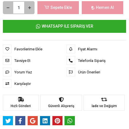
Sepete Ekle
Hemen Al
WHATSAPP İLE SİPARİŞ VER
Favorilerime Ekle
Fiyat Alarmı
Tavsiye Et
Telefonla Sipariş
Yorum Yaz
Ürün Önerileri
Karşılaştır
Hızlı Gönderi
Güvenli Alışveriş
İade ve Değişim