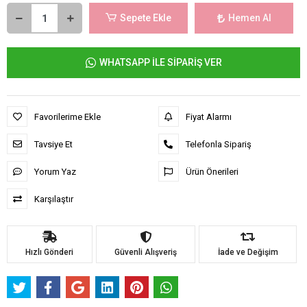
Sepete Ekle
Hemen Al
WHATSAPP İLE SİPARİŞ VER
Favorilerime Ekle
Fiyat Alarmı
Tavsiye Et
Telefonla Sipariş
Yorum Yaz
Ürün Önerileri
Karşılaştır
Hızlı Gönderi
Güvenli Alışveriş
İade ve Değişim