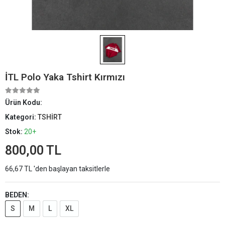
İTL Polo Yaka Tshirt Kırmızı
Ürün Kodu:
Kategori:
TSHİRT
Stok:
20+
800,00 TL
66,67 TL 'den başlayan taksitlerle
BEDEN:
S
M
L
XL