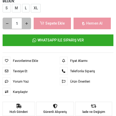
BEDEN:
S
M
L
XL
Sepete Ekle
Hemen Al
WHATSAPP İLE SİPARİŞ VER
Favorilerime Ekle
Fiyat Alarmı
Tavsiye Et
Telefonla Sipariş
Yorum Yaz
Ürün Önerileri
Karşılaştır
Hızlı Gönderi
Güvenli Alışveriş
İade ve Değişim