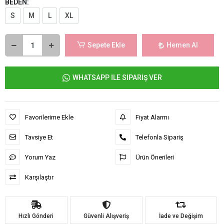
BEDEN:
S
M
L
XL
Sepete Ekle
Hemen Al
WHATSAPP İLE SİPARİŞ VER
Favorilerime Ekle
Fiyat Alarmı
Tavsiye Et
Telefonla Sipariş
Yorum Yaz
Ürün Önerileri
Karşılaştır
Hızlı Gönderi
Güvenli Alışveriş
İade ve Değişim