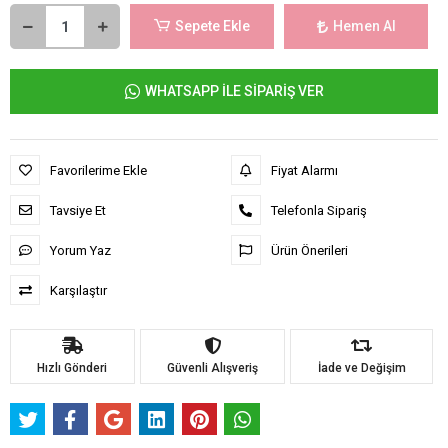
Sepete Ekle
Hemen Al
WHATSAPP İLE SİPARİŞ VER
Favorilerime Ekle
Fiyat Alarmı
Tavsiye Et
Telefonla Sipariş
Yorum Yaz
Ürün Önerileri
Karşılaştır
Hızlı Gönderi
Güvenli Alışveriş
İade ve Değişim