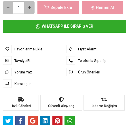
Sepete Ekle
Hemen Al
WHATSAPP İLE SİPARİŞ VER
Favorilerime Ekle
Fiyat Alarmı
Tavsiye Et
Telefonla Sipariş
Yorum Yaz
Ürün Önerileri
Karşılaştır
Hızlı Gönderi
Güvenli Alışveriş
İade ve Değişim