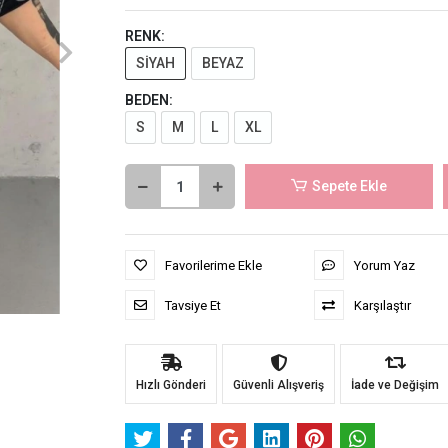
RENK:
SİYAH
BEYAZ
BEDEN:
S
M
L
XL
Sepete Ekle
Favorilerime Ekle
Yorum Yaz
Tavsiye Et
Karşılaştır
Hızlı Gönderi
Güvenli Alışveriş
İade ve Değişim