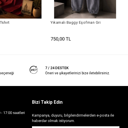
Y
Tshırt
Yıkamalı Baggy Eşofman Gri
7
750,00 TL
7 / 24 DESTEK
 seçeneği
Öneri ve şikayetlerinizi bize iletebilirsiniz.
Bizi Takip Edin
- 17:00 saatleri
Kampanya, duyuru, bilgilendirmelerden e-posta ile
haberdar olmak istiyorum.