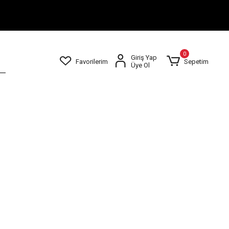
0
Giriş Yap
Favorilerim
Sepetim
Üye Ol