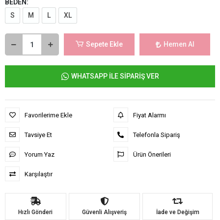
BEDEN:
S
M
L
XL
Sepete Ekle
Hemen Al
WHATSAPP İLE SİPARİŞ VER
Favorilerime Ekle
Fiyat Alarmı
Tavsiye Et
Telefonla Sipariş
Yorum Yaz
Ürün Önerileri
Karşılaştır
Hızlı Gönderi
Güvenli Alışveriş
İade ve Değişim