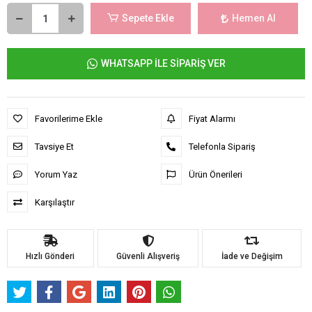
Sepete Ekle
Hemen Al
WHATSAPP İLE SİPARİŞ VER
Favorilerime Ekle
Fiyat Alarmı
Tavsiye Et
Telefonla Sipariş
Yorum Yaz
Ürün Önerileri
Karşılaştır
Hızlı Gönderi
Güvenli Alışveriş
İade ve Değişim