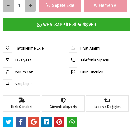
Sepete Ekle
Hemen Al
WHATSAPP İLE SİPARİŞ VER
Favorilerime Ekle
Fiyat Alarmı
Tavsiye Et
Telefonla Sipariş
Yorum Yaz
Ürün Önerileri
Karşılaştır
Hızlı Gönderi
Güvenli Alışveriş
İade ve Değişim