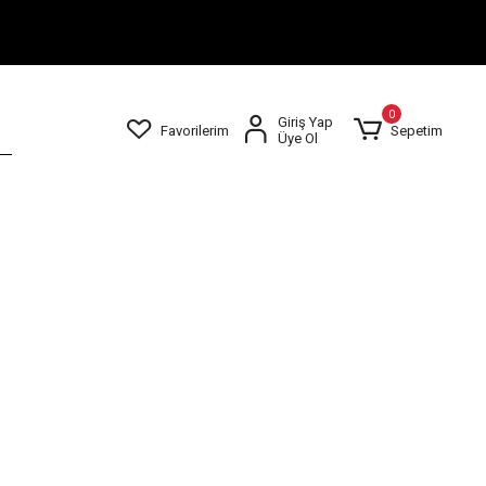
0
Giriş Yap
Favorilerim
Sepetim
Üye Ol