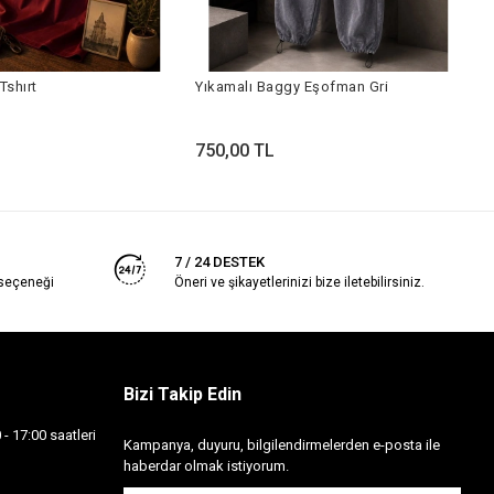
Y
Tshırt
Yıkamalı Baggy Eşofman Gri
7
750,00 TL
7 / 24 DESTEK
 seçeneği
Öneri ve şikayetlerinizi bize iletebilirsiniz.
Bizi Takip Edin
- 17:00 saatleri
Kampanya, duyuru, bilgilendirmelerden e-posta ile
haberdar olmak istiyorum.