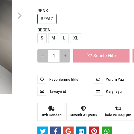
RENK:
BEYAZ
BEDEN:
S
M
L
XL
Sepete Ekle
Favorilerime Ekle
Yorum Yaz
Tavsiye Et
Karşılaştır
Hızlı Gönderi
Güvenli Alışveriş
İade ve Değişim