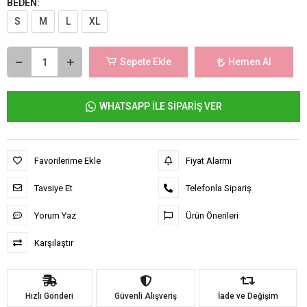
BEDEN:
S
M
L
XL
Sepete Ekle
Hemen Al
WHATSAPP İLE SİPARİŞ VER
Favorilerime Ekle
Fiyat Alarmı
Tavsiye Et
Telefonla Sipariş
Yorum Yaz
Ürün Önerileri
Karşılaştır
Hızlı Gönderi
Güvenli Alışveriş
İade ve Değişim