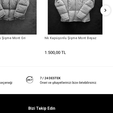
N
 Şişme Mont Gri
Nk Kapüşonlu Şişme Mont Beyaz
1
L
1.500,00 TL
7 / 24 DESTEK
 seçeneği
Öneri ve şikayetlerinizi bize iletebilirsiniz.
Bizi Takip Edin