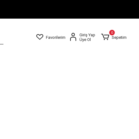
0
Giriş Yap
Favorilerim
Sepetim
Üye Ol