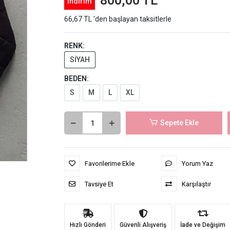
800,00 TL
indirim
66,67 TL 'den başlayan taksitlerle
RENK:
SİYAH
BEDEN:
S
M
L
XL
Sepete Ekle
Favorilerime Ekle
Yorum Yaz
Tavsiye Et
Karşılaştır
Hızlı Gönderi
Güvenli Alışveriş
İade ve Değişim