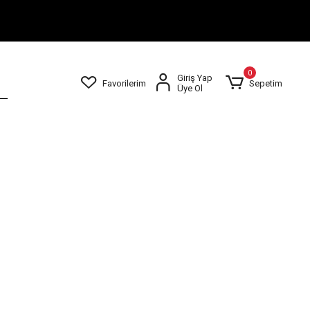
0
Giriş Yap
Favorilerim
Sepetim
Üye Ol