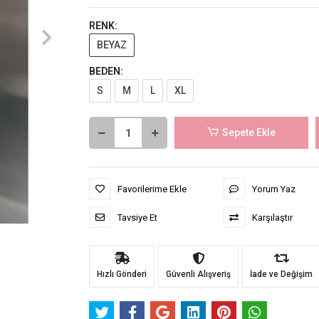
RENK:
BEYAZ
BEDEN:
S
M
L
XL
Sepete Ekle
Favorilerime Ekle
Yorum Yaz
Tavsiye Et
Karşılaştır
Hızlı Gönderi
Güvenli Alışveriş
İade ve Değişim