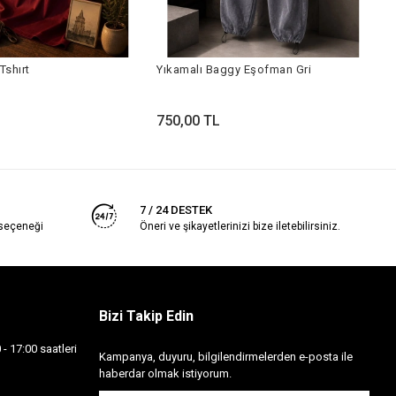
Y
Tshırt
Yıkamalı Baggy Eşofman Gri
7
750,00 TL
7 / 24 DESTEK
 seçeneği
Öneri ve şikayetlerinizi bize iletebilirsiniz.
Bizi Takip Edin
- 17:00 saatleri
Kampanya, duyuru, bilgilendirmelerden e-posta ile
haberdar olmak istiyorum.