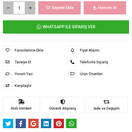
Sepete Ekle
Hemen Al
WHATSAPP İLE SİPARİŞ VER
Favorilerime Ekle
Fiyat Alarmı
Tavsiye Et
Telefonla Sipariş
Yorum Yaz
Ürün Önerileri
Karşılaştır
Hızlı Gönderi
Güvenli Alışveriş
İade ve Değişim